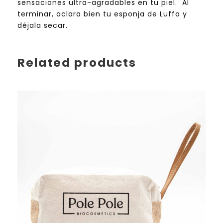
sensaciones ultra-agradables en tu piel. Al
d
terminar, aclara bien tu esponja de Luffa y
a
déjala secar.
d
Related products