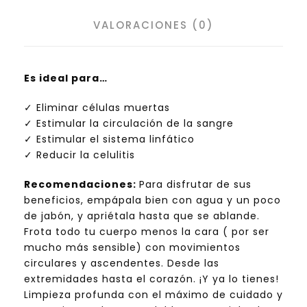
O
VALORACIONES (0)
N
J
A
V
Es ideal para…
E
✓ Eliminar células muertas
G
✓ Estimular la circulación de la sangre
E
✓ Estimular el sistema linfático
T
✓ Reducir la celulitis
A
L
Recomendaciones:
Para disfrutar de sus
B
beneficios, empápala bien con agua y un poco
I
de jabón, y apriétala hasta que se ablande.
O
Frota todo tu cuerpo menos la cara ( por ser
c
mucho más sensible) con movimientos
a
circulares y ascendentes. Desde las
n
extremidades hasta el corazón. ¡Y ya lo tienes!
t
Limpieza profunda con el máximo de cuidado y
i