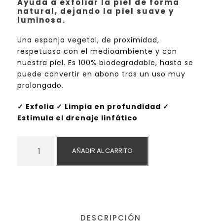
Ayuda a exfoliar la piel de forma
natural, dejando la piel suave y
luminosa.
Una esponja vegetal, de proximidad,
respetuosa con el medioambiente y con
nuestra piel. Es 100% biodegradable, hasta se
puede convertir en abono tras un uso muy
prolongado.
✓ Exfolia ✓ Limpia en profundidad ✓
Estimula el drenaje linfático
L
AÑADIR AL CARRITO
U
F
F
A
E
S
DESCRIPCIÓN
P