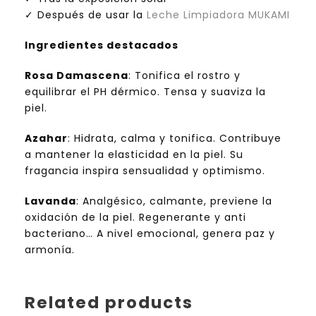
O
✓ Después de usar la
Leche Limpiadora MUKAMI
L
A
Ingredientes destacados
T
O
Rosa Damascena
: Tonifica el rostro y
N
equilibrar el PH dérmico. Tensa y suaviza la
A
piel.
T
U
Azahar
: Hidrata, calma y tonifica. Contribuye
R
a mantener la elasticidad en la piel. Su
A
fragancia inspira sensualidad y optimismo.
L
Y
Lavanda
: Analgésico, calmante, previene la
R
oxidación de la piel. Regenerante y anti
E
bacteriano… A nivel emocional, genera paz y
F
armonía.
R
E
S
Related products
C