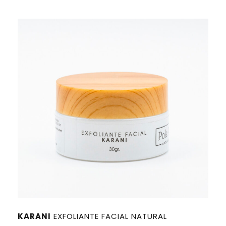
A
N
T
E
c
a
n
t
i
d
a
d
KARANI
EXFOLIANTE FACIAL NATURAL