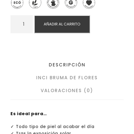
B
AÑADIR AL CARRITO
R
U
M
A
D
E
DESCRIPCIÓN
F
L
INCI BRUMA DE FLORES
O
R
VALORACIONES (0)
E
S
H
Es ideal para…
I
D
✓ Todo tipo de piel al acabar el día
R
✓ Tras la exposición solar