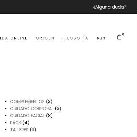
¿Alguna duda?
0
NDA ONLINE
ORIGEN
FILOSOFÍA
eus
CATEGORÍAS
3
COMPLEMENTOS
3
p
3
CUIDADO CORPORAL
3
r
8
p
CUIDADO FACIAL
8
4
o
p
r
PACK
4
p
3
d
r
o
TALLERES
3
r
p
u
o
d